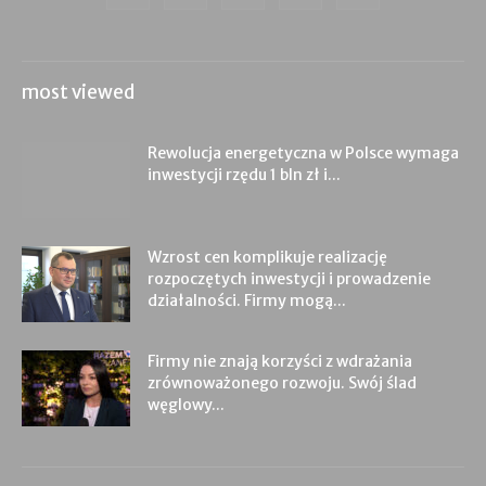
most viewed
Rewolucja energetyczna w Polsce wymaga
inwestycji rzędu 1 bln zł i...
Wzrost cen komplikuje realizację
rozpoczętych inwestycji i prowadzenie
działalności. Firmy mogą...
Firmy nie znają korzyści z wdrażania
zrównoważonego rozwoju. Swój ślad
węglowy...