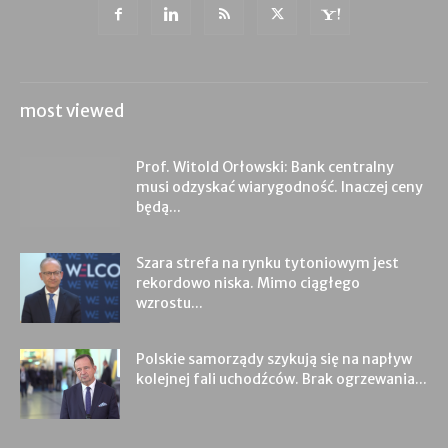
most viewed
Prof. Witold Orłowski: Bank centralny
musi odzyskać wiarygodność. Inaczej ceny
będą...
Szara strefa na rynku tytoniowym jest
rekordowo niska. Mimo ciągłego
wzrostu...
Polskie samorządy szykują się na napływ
kolejnej fali uchodźców. Brak ogrzewania...