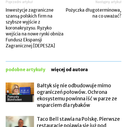
Poprzedni artykuł
Następny artykuł
Inwestycje zagraniczne
Pożyczka długoterminowa,
szansą polskich firm na
na co uważać?
szybsze wyjście z
koronakryzysu. Ryzyko
wejścia na nowe rynki obniża
Fundusz Ekspansji
Zagranicznej [DEPESZA]
podobne artykuły
więcej od autora
Bałtyk się nie odbudowuje mimo
ograniczeń połowów. Ochrona
Pomysły
ekosystemu powinna iść w parze ze
Biznesowe
wsparciem dla rybaków
Taco Bell stawia na Polskę. Pierwsze
restauracje pojawią się już pod