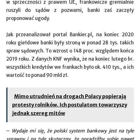
w sprzeczności z prawem UE, frankowicze gremialnie
ruszyli do sądów z pozwami, banki zaś zaczęły
proponować ugody.
Jak przeanalizował portal Bankier.pl, na koniec 2020
roku giełdowe banki były stroną w ponad 28 tys. takich
spraw sądowych. To wzrost o 148 proc. względem końca
2019 roku. Z danych KNF wynika, że na koniec lutego br.
wszystkich kredytów we frankach było ok. 410 tys., a ich
wartość to ponad 90 mld zł.
Mimo utrudnień na drogach Polacy popierają
protesty rolników. Ich postulatom towarzyszy
jednak szereg mitów
–
Wydaje mi się, że polski system bankowy jest na tyle
sprawny i na tyle skuteczny, że poradziłby sobie nawet