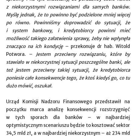
z niekorzystnymi rozwiązaniami dla samych banków.
Myślę jednak, że to powinno być podzielone mniej więcej
po równo. Powinniśmy doprowadzić do sytuacji, że
i system bankowy, i kredytobiorcy powinni mieć
możliwość takiego załatwienia sprawy, żeby nie wpłynęła
znacząco na ich kondycję
– przekonuje dr hab. Witold
Potwora. –
Jestem przeciwny rozwiązaniu, które by
stawiało w niekorzystnej sytuacji poszczególne banki, ale
też jestem przeciwny takiej sytuacji, że kredytobiorca
poniesie całe konsekwencje tego, że ktoś kiedyś go, co tu
dużo mówić, oszukał.
Urząd Komisji Nadzoru Finansowego przedstawił na
początku marca analizę konsekwencji rozstrzygnięć
w tych sporach dla banków – w najbardziej
optymistycznym scenariuszu będzie to kosztować sektor
34,5 mld zł, a w najbardziej niekorzystnym – aż 234 mld