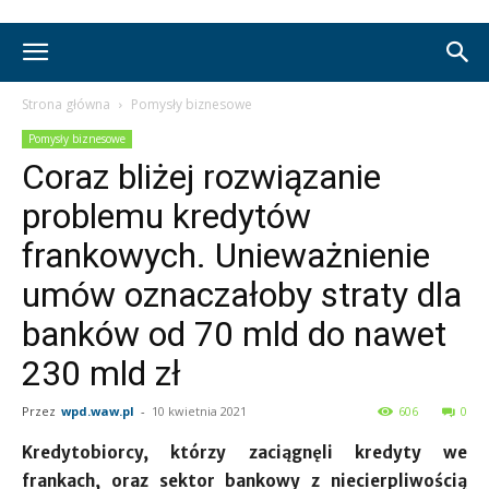
Strona główna
Pomysły biznesowe
Pomysły biznesowe
Coraz bliżej rozwiązanie
problemu kredytów
frankowych. Unieważnienie
umów oznaczałoby straty dla
banków od 70 mld do nawet
230 mld zł
Przez
wpd.waw.pl
-
10 kwietnia 2021
606
0
Kredytobiorcy, którzy zaciągnęli kredyty we
frankach, oraz sektor bankowy z niecierpliwością