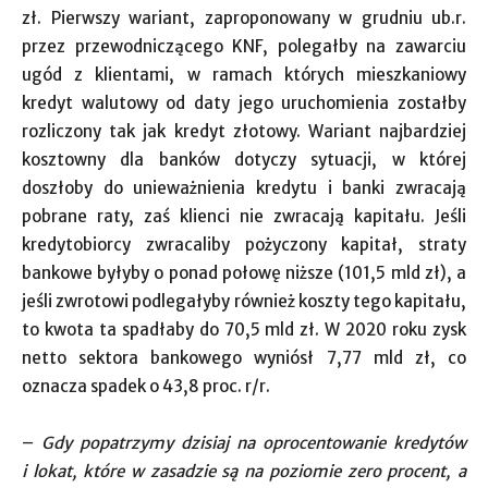
zł. Pierwszy wariant, zaproponowany w grudniu ub.r.
przez przewodniczącego KNF, polegałby na zawarciu
ugód z klientami, w ramach których mieszkaniowy
kredyt walutowy od daty jego uruchomienia zostałby
rozliczony tak jak kredyt złotowy. Wariant najbardziej
kosztowny dla banków dotyczy sytuacji, w której
doszłoby do unieważnienia kredytu i banki zwracają
pobrane raty, zaś klienci nie zwracają kapitału. Jeśli
kredytobiorcy zwracaliby pożyczony kapitał, straty
bankowe byłyby o ponad połowę niższe (101,5 mld zł), a
jeśli zwrotowi podlegałyby również koszty tego kapitału,
to kwota ta spadłaby do 70,5 mld zł. W 2020 roku zysk
netto sektora bankowego wyniósł 7,77 mld zł, co
oznacza spadek o 43,8 proc. r/r.
–
Gdy popatrzymy dzisiaj na oprocentowanie kredytów
i lokat, które w zasadzie są na poziomie zero procent, a