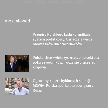
most viewed
Przepisy Polskiego Ładu komplikują
system podatkowy. Oznaczają więcej
obowiązków dla pracodawców
Polska chce zwiększyć znaczenie sektora
półprzewodników. Toczą się prace nad
krajową...
Ogromny koszt chybionych sankcji
MSWiA. Polska spółka bez powiązań z
Rosją...