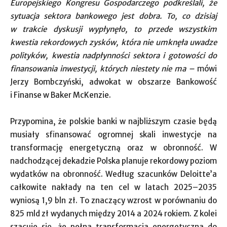
Europejskiego Kongresu Gospodarczego podkreślali, że
sytuacja sektora bankowego jest dobra. To, co dzisiaj
w trakcie dyskusji wypłynęło, to przede wszystkim
kwestia rekordowych zysków, która nie umknęła uwadze
polityków, kwestia nadpłynności sektora i gotowości do
finansowania inwestycji, których niestety nie ma –
mówi
Jerzy Bombczyński, adwokat w obszarze Bankowość
i Finanse w Baker McKenzie.
Przypomina, że polskie banki w najbliższym czasie będą
musiały sfinansować ogromnej skali inwestycje na
transformację energetyczną oraz w obronność. W
nadchodzącej dekadzie Polska planuje rekordowy poziom
wydatków na obronność. Według szacunków Deloitte’a
całkowite nakłady na ten cel w latach 2025–2035
wyniosą 1,9 bln zł. To znaczący wzrost w porównaniu do
825 mld zł wydanych między 2014 a 2024 rokiem. Z kolei
szacuje się, że pełna transformacja energetyczna do