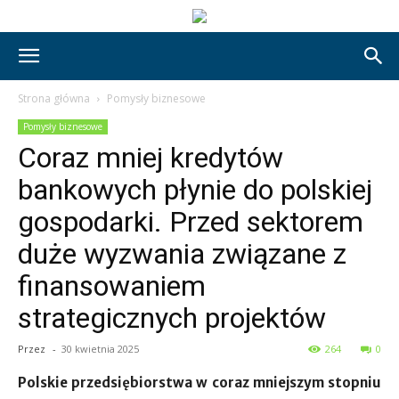
Strona główna
Pomysły biznesowe
Pomysły biznesowe
Coraz mniej kredytów
bankowych płynie do polskiej
gospodarki. Przed sektorem
duże wyzwania związane z
finansowaniem
strategicznych projektów
Przez
-
30 kwietnia 2025
264
0
Polskie przedsiębiorstwa w coraz mniejszym stopniu