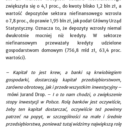
zwiększyła się o 4,1 proc., do kwoty blisko 1,2 bln zł, a
wartość depozytów sektora niefinansowego wzrosła
o 7,8 proc., do prawie 1,95 bln zł, jak podał Główny Urząd
Statystyczny. Oznacza to, że depozyty wzrosły niemal
dwukrotnie mocniej niż kredyty. W sektorze
niefinansowym przeważały kredyty udzielone
gospodarstwom domowym (756,8 mld zł, 63,4 proc.
wartości).
– Kapitał to jest krew, a banki są krwiobiegiem
gospodarki, dostarczają kapitał przedsiębiorstwom,
zarówno obrotowy, jak i przede wszystkim inwestycyjny –
mówi Jurand Drop. –
I o to nam chodzi, o zwiększenie
stopy inwestycji w Polsce. Rolą banków jest oczywiście,
żeby ten kapitał dostarczać, oczywiście też powinny
patrzeć na popyt, w szczególności na małe i średnie
przedsiębiorstwa, ponieważ tutaj widzimy największą rolę