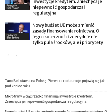
inwestycje kredytem. Zniechęca je
Pomysły
niepewność gospodarcza i
Biznesowe
regulacyjna
Nowy budżet UE może zmienić
zasady finansowania rolnictwa. O
Pomysły
jego skuteczności zdecyduje nie
Biznesowe
tylko pula środków, ale i priorytety
Taco Bell stawia na Polskę. Pierwsze restauracje pojawią się już
pod koniec roku
Mikrofirmy wciąż rzadko finansują inwestycje kredytem.
Zniechęca je niepewność gospodarcza i regulacyjna
Nowy budżet UE może zmienić zasady finansowania rolnictwa. O