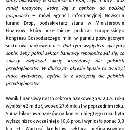
sumy bilansowej w stosunku do PKB, czyli mamy coraz
mniej kredytów, które idą z banków do polskiej
gospodarki
– mówi agencji informacyjnej Newseria
Jurand Drop, podsekretarz stanu w Ministerstwie
Finansów, który uczestniczył podczas Europejskiego
Kongresu Gospodarczego m.in. w panelu poświęconym
sektorowi bankowemu. –
Pod tym względem życzymy
sobie, żeby polski sektor bankowy repolonizował się, to
znaczy zwiększał akcję kredytową dla polskich
przedsiębiorstw. W dłuższym okresie będzie to tworzyć
moce wytwórcze, będzie to z korzyścią dla polskich
przedsiębiorstw.
Wynik finansowy netto sektora bankowego w 2024 roku
wyniósł 42 mld zł, wobec 27,6 mld zł w poprzednim roku.
Suma bilansowa banków na koniec ubiegłego roku była
wyższa niż rok wcześniej o 10,8 proc. i wyniosła ponad 3,3
bln zł. Wartość kredytów sektora niefinansowego