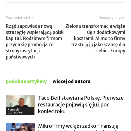
Poprzedni artykuł
Następny artykuł
Rząd zapowiada nową
Zielona transformacja wiąże
strategię wspierającą polski
się z dodatkowymi
kapitał. Rodzimym firmom
kosztami. Mimo to firmy
przyda się promocja ze
traktują ją jako szansę dla
strony instytucji
siebie i Europy
państwowych
podobne artykuły
więcej od autora
Taco Bell stawia na Polskę. Pierwsze
restauracje pojawią się już pod
Pomysły
koniec roku
Biznesowe
Mikrofirmy wciąż rzadko finansują