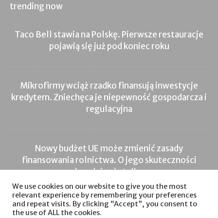
trending now
Taco Bell stawia na Polskę. Pierwsze restauracje
pojawią się już pod koniec roku
Mikrofirmy wciąż rzadko finansują inwestycje
kredytem. Zniechęca je niepewność gospodarcza i
regulacyjna
Nowy budżet UE może zmienić zasady
finansowania rolnictwa. O jego skuteczności
zdecyduje nie tylko...
We use cookies on our website to give you the most
relevant experience by remembering your preferences
and repeat visits. By clicking “Accept”, you consent to
the use of ALL the cookies.
Inwestycje
Nieruchomości
Inwestycje
Sprzedaż