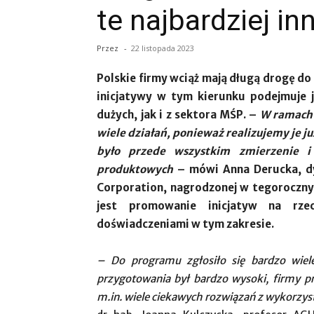
te najbardziej i
Przez
-
22 listopada 2023
Polskie firmy wciąż mają długą drogę d
inicjatywy w tym kierunku podejmuje 
dużych, jak i z sektora MŚP. –
W ramach 
wiele działań, ponieważ realizujemy je ju
było przede wszystkim zmierzenie 
produktowych
– mówi Anna Derucka, dy
Corporation, nagrodzonej w tegoroczny
jest promowanie inicjatyw na rze
doświadczeniami w tym zakresie.
– Do programu zgłosiło się bardzo wiele
przygotowania był bardzo wysoki, firmy p
m.in. wiele ciekawych rozwiązań z wykorzy