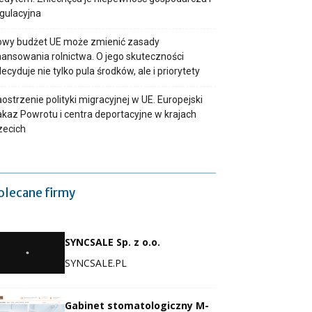
gulacyjna
owy budżet UE może zmienić zasady
nansowania rolnictwa. O jego skuteczności
ecyduje nie tylko pula środków, ale i priorytety
ostrzenie polityki migracyjnej w UE. Europejski
kaz Powrotu i centra deportacyjne w krajach
zecich
olecane firmy
SYNCSALE Sp. z o.o.
SYNCSALE.PL
Gabinet stomatologiczny M-