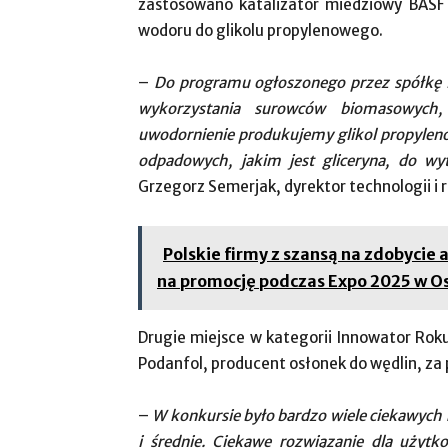
zastosowano katalizator miedziowy BASF 
wodoru do glikolu propylenowego.
–
Do programu ogłoszonego przez spółkę B
wykorzystania surowców biomasowych
uwodornienie produkujemy glikol propyleno
odpadowych, jakim jest gliceryna, do 
Grzegorz Semerjak, dyrektor technologii i 
Polskie firmy z szansą na zdobycie
na promocję podczas Expo 2025 w O
Drugie miejsce w kategorii Innowator Roku
Podanfol, producent osłonek do wędlin, za
–
W konkursie było bardzo wiele ciekawych 
i średnie. Ciekawe rozwiązanie dla użyt