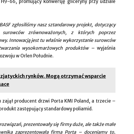
H9-66, promujący konwersję gliceryny przy udziale
ASF zgłosiliśmy nasz sztandarowy projekt, dotyczący
, surowców zrównoważonych, z których poprzez
wy. Innowacją jest tu właśnie wykorzystanie surowców
wytwarzania wysokomarżowych produktów –
wyjaśnia
rozwoju w Orlen Południe.
 azjatyckich rynków. Mogą otrzymać wsparcie
sace
 zajął producent drzwi Porta KMI Poland, a trzecie –
 produkt zastępujący standardowy poliamid.
rozwiązań, prezentowały się firmy duże, ale także małe
kownika zaprezentowała firma Porta – doceniamy to,