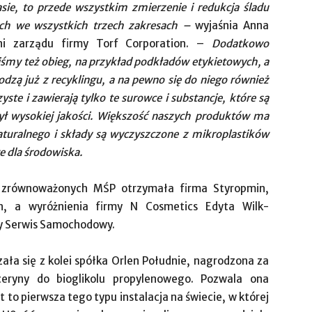
asie, to przede wszystkim zmierzenie i redukcja śladu
h we wszystkich trzech zakresach –
wyjaśnia Anna
ini zarządu firmy Torf Corporation. –
Dodatkowo
śmy też obieg, na przykład podkładów etykietowych, a
dzą już z recyklingu, a na pewno się do niego również
yste i zawierają tylko te surowce i substancje, które są
był wysokiej jakości. Większość naszych produktów ma
turalnego i składy są wyczyszczone z mikroplastików
e dla środowiska.
ód zrównoważonych MŚP otrzymała firma Styropmin,
ch, a wyróżnienia firmy N Cosmetics Edyta Wilk-
y Serwis Samochodowy.
ała się z kolei spółka Orlen Południe, nagrodzona za
iceryny do bioglikolu propylenowego. Pozwala ona
t to pierwsza tego typu instalacja na świecie, w której