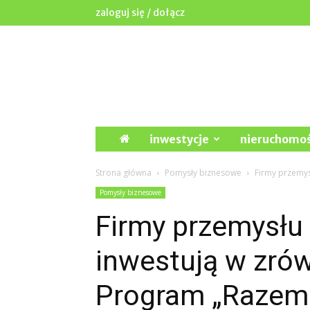
zaloguj się / dołącz
Wpd.waw.pl
inwestycje
nieruchomoś
Strona główna
Pomysły biznesowe
Firmy przemys
Pomysły biznesowe
Firmy przemysłu
inwestują w zró
Program „Razem 