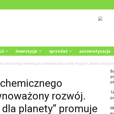
ci
inwestycje
sprzedaż
automatyzacja
łu chemicznego inwestują w zrównoważony rozwój. Program „Razem dla planet
Ba
p
 chemicznego
pa
wnoważony rozwój.
Ta
po
dla planety” promuje
Mi
kr