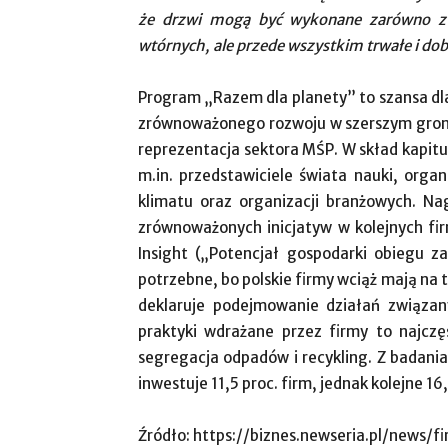
że
drzwi
mogą być wykonane zarówno z c
wtórnych, ale przede wszystkim trwałe i dob
Program „Razem dla planety” to szansa dla
zrównoważonego rozwoju w szerszym gronie
reprezentacja sektora MŚP. W skład kapitu
m.in. przedstawiciele świata nauki, orga
klimatu oraz organizacji branżowych. N
zrównoważonych inicjatyw w kolejnych fi
Insight („Potencjał gospodarki obiegu 
potrzebne, bo polskie firmy wciąż mają na ty
deklaruje podejmowanie działań związa
praktyki wdrażane przez firmy to najcz
segregacja odpadów i recykling. Z badani
inwestuje 11,5 proc. firm, jednak kolejne 16
Źródło: https://biznes.newseria.pl/news