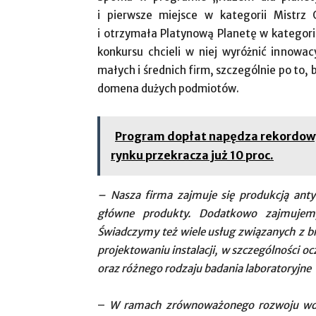
i pierwsze miejsce w kategorii Mistrz
i otrzymała Platynową Planetę w kategor
konkursu chcieli w niej wyróżnić innowa
małych i średnich firm, szczególnie po to, 
domena dużych podmiotów.
Program dopłat napędza rekordowy 
rynku przekracza już 10 proc.
– Nasza firma zajmuje się produkcją anty
główne produkty. Dodatkowo zajmujemy
Świadczymy też wiele usług związanych z b
projektowaniu instalacji, w szczególności 
oraz
różnego rodzaju
badania laboratoryjne
–
W ramach zrównoważonego rozwoju wdroż