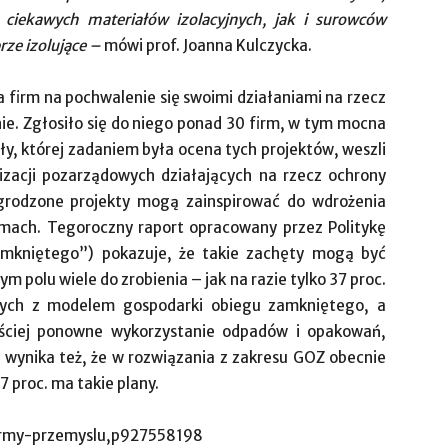
iekawych materiałów izolacyjnych, jak i surowców
rze izolujące –
mówi prof. Joanna Kulczycka.
 firm na pochwalenie się swoimi działaniami na rzecz
. Zgłosiło się do niego ponad 30 firm, w tym mocna
ły, której zadaniem była ocena tych projektów, weszli
nizacji pozarządowych działających na rzecz ochrony
agrodzone projekty mogą zainspirować do wdrożenia
rmach. Tegoroczny raport opracowany przez Politykę
zamkniętego”) pokazuje, że takie zachęty mogą być
m polu wiele do zrobienia – jak na razie tylko 37 proc.
nych z modelem gospodarki obiegu zamkniętego, a
ęściej ponowne wykorzystanie odpadów i opakowań,
a wynika też, że w rozwiązania z zakresu GOZ obecnie
,7 proc. ma takie plany.
/firmy-przemyslu,p927558198