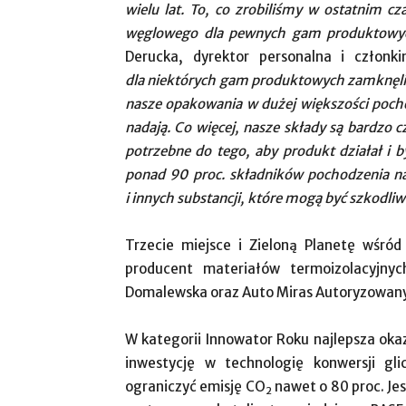
wielu lat. To, co zrobiliśmy w ostatnim cz
węglowego dla pewnych gam produktowyc
Derucka, dyrektor personalna i członk
dla niektórych gam produktowych zamknęli
nasze opakowania w dużej większości pocho
nadają. Co więcej, nasze składy są bardzo cz
potrzebne do tego, aby produkt działał i 
ponad 90 proc. składników pochodzenia na
i innych substancji, które mogą być szkodliw
Trzecie miejsce i Zieloną Planetę wśr
producent materiałów termoizolacyjny
Domalewska oraz Auto Miras Autoryzowan
W kategorii Innowator Roku najlepsza okaz
inwestycję w technologię konwersji gl
ograniczyć emisję CO
nawet o 80 proc. Jes
2