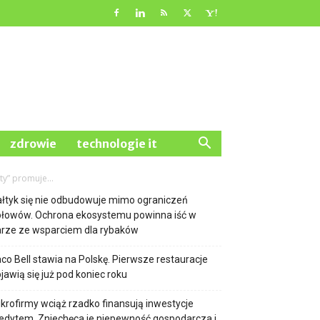
zdrowie
technologie it
y” promuje...
łtyk się nie odbudowuje mimo ograniczeń
ołowów. Ochrona ekosystemu powinna iść w
rze ze wsparciem dla rybaków
co Bell stawia na Polskę. Pierwsze restauracje
jawią się już pod koniec roku
krofirmy wciąż rzadko finansują inwestycje
edytem. Zniechęca je niepewność gospodarcza i