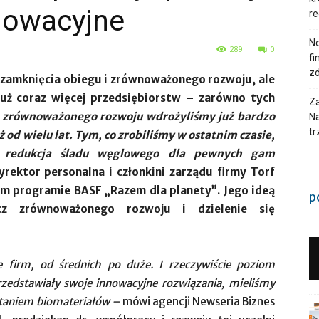
nnowacyjne
re
N
289
0
fi
zd
o zamknięcia obiegu i zrównoważonego rozwoju, ale
już coraz więcej przedsiębiorstw – zarówno tych
Za
zrównoważonego rozwoju wdrożyliśmy już bardzo
Na
tr
ż od wielu lat. Tym, co zrobiliśmy w ostatnim czasie,
i redukcja śladu węglowego dla pewnych gam
rektor personalna i członkini zarządu firmy Torf
m programie BASF „Razem dla planety”. Jego ideą
p
cz zrównoważonego rozwoju i dzielenie się
 firm, od średnich po duże. I rzeczywiście poziom
rzedstawiały swoje innowacyjne rozwiązania, mieliśmy
staniem biomateriałów –
mówi agencji Newseria Biznes