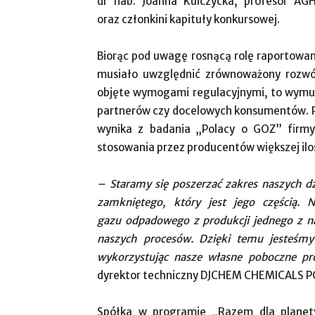
dr hab. Joanna Kulczycka, profesor AGH
oraz członkini kapituły konkursowej.
Biorąc pod uwagę rosnącą rolę raportowan
musiało uwzględnić zrównoważony rozwój
objęte wymogami regulacyjnymi, to wymusi
partnerów czy docelowych konsumentów. Pr
wynika z badania „Polacy o GOZ” firmy
stosowania przez producentów większej ilo
– Staramy się poszerzać zakres naszych d
zamkniętego, który jest jego częścią. N
gazu odpadowego z produkcji jednego z n
naszych procesów. Dzięki temu jesteśmy
wykorzystując nasze własne poboczne pr
dyrektor techniczny DJCHEM CHEMICALS 
Spółka w programie „Razem dla planet