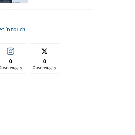
et in touch
0
0
Obserwujący
Obserwujący