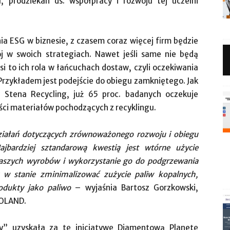
, prodziekan ds. współpracy i rozwoju tej uczelni
ia ESG w biznesie, z czasem coraz więcej firm będzie
 w swoich strategiach. Nawet jeśli same nie będą
 to ich rola w łańcuchach dostaw, czyli oczekiwania
zykładem jest podejście do obiegu zamkniętego. Jak
 Stena Recycling, już 65 proc. badanych oczekuje
ści materiałów pochodzących z recyklingu.
ziałań dotyczących zrównoważonego rozwoju i obiegu
ajbardziej sztandarową kwestią jest wtórne użycie
aszych wyrobów i wykorzystanie go do podgrzewania
 w stanie zminimalizować zużycie paliw kopalnych,
odukty jako paliwo
– wyjaśnia Bartosz Gorzkowski,
POLAND.
y” uzyskała za tę inicjatywę Diamentową Planetę