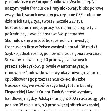
gospodarczym w Europie Środkowo-Wschodniej. Na
naszym rynku francuskie firmy ulokowały blisko połowę
wszystkich swoich inwestycji w regionie CEE – obecnie
działa ich tu 1,2 tys., tworzą łącznie 227 tys.
bezpośrednich miejsc pracy i co najmniej drugie tyle
pośrednich, u swoich dostawców i partnerów.
Skumulowana wartość bezpośrednich inwestycji
francuskich firm w Polsce wyniosła dotąd 108 mld zł.
Szybko jednak rośnie, ponieważ przedsiębiorstwa znad
Sekwany reinwestują 50 proc. wypracowanych
przez siebie zysków, głównie w automatyzację
i innowacje środowiskowe – wynika z nowego raportu,
opublikowanego przez Francusko-Polską Izbę
Gospodarczą we współpracy z Instytutem Debaty
Eksperckiej i Analiz Quant Tank.Wartość wymiany
handlowej między Polską i Francją w 2023 roku osiągnęła
poziom 35 mld euro, o 9 proc. więcej niż rok wcześniej,