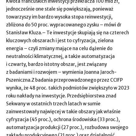
Kwota francuskich inwestycji przekracza 100 mld zł,
jednocześnie one stale się powiększają, ponieważ
towarzyszy im bardzo wysoka stopa reinwestycji,
zbliżona do 50 proc. wypracowanego zysku – mówi dr
Stanisław Kluza.– Te inwestycje skupiają się na czterech
kluczowych obszarach i jest to cyfryzacja, zielona
energia – czyli zmiany mające na celu dążenie do
neutralności klimatycznej, a także automatyzacja
i czwarty, bardzo istotny obszar, jest związany
z badaniami i rozwojem – wymienia Joanna Jaroch-
Pszeniczna.Z badania przeprowadzonego przez CCIFP
wynika, że 48 proc. takich podmiotów zwiększyło w 2023
roku nakłady na inwestycje. Przedsiębiorstwa znad
Sekwany w ostatnich trzech latach w sumie
zainwestowały najwięcej w takie obszary jak właśnie
cyfryzacja (45 proc.), ochrona środowiska (33 proc.),
automatyzacja produkcji (27 proc.), rozbudowa swojego
zakładu produkcyjnego (21 proc.) oraz działalność