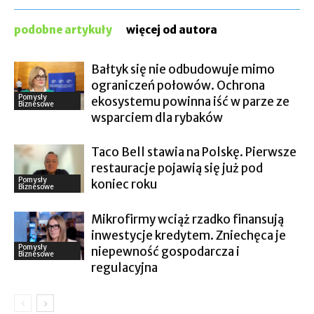
podobne artykuły
więcej od autora
Bałtyk się nie odbudowuje mimo
ograniczeń połowów. Ochrona
Pomysły
ekosystemu powinna iść w parze ze
Biznesowe
wsparciem dla rybaków
Taco Bell stawia na Polskę. Pierwsze
restauracje pojawią się już pod
Pomysły
koniec roku
Biznesowe
Mikrofirmy wciąż rzadko finansują
inwestycje kredytem. Zniechęca je
Pomysły
niepewność gospodarcza i
Biznesowe
regulacyjna