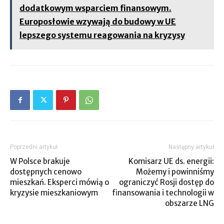
dodatkowym wsparciem finansowym.
Europosłowie wzywają do budowy w UE
lepszego systemu reagowania na kryzysy
Poprzedni artykuł
Następny artykuł
W Polsce brakuje
Komisarz UE ds. energii:
dostępnych cenowo
Możemy i powinniśmy
mieszkań. Eksperci mówią o
ograniczyć Rosji dostęp do
kryzysie mieszkaniowym
finansowania i technologii w
obszarze LNG