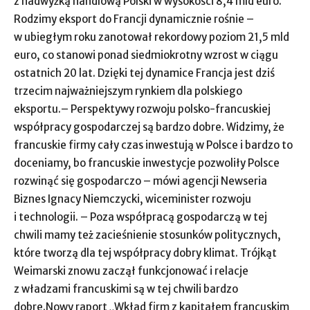
z nadwyżką handlową Polski w wysokości 8,4 mld euro.
Rodzimy eksport do Francji dynamicznie rośnie –
w ubiegłym roku zanotował rekordowy poziom 21,5 mld
euro, co stanowi ponad siedmiokrotny wzrost w ciągu
ostatnich 20 lat. Dzięki tej dynamice Francja jest dziś
trzecim najważniejszym rynkiem dla polskiego
eksportu.– Perspektywy rozwoju polsko-francuskiej
współpracy gospodarczej są bardzo dobre. Widzimy, że
francuskie firmy cały czas inwestują w Polsce i bardzo to
doceniamy, bo francuskie inwestycje pozwoliły Polsce
rozwinąć się gospodarczo – mówi agencji Newseria
Biznes Ignacy Niemczycki, wiceminister rozwoju
i technologii. – Poza współpracą gospodarczą w tej
chwili mamy też zacieśnienie stosunków politycznych,
które tworzą dla tej współpracy dobry klimat. Trójkąt
Weimarski znowu zaczął funkcjonować i relacje
z władzami francuskimi są w tej chwili bardzo
dobre.Nowy raport „Wkład firm z kapitałem francuskim