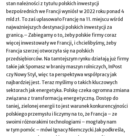
stan należności z tytułu polskich inwestycji
bezpośrednich we Francji wyniósł w 2022 roku ponad 4
mld zł. To zaś uplasowało Francję na 11. miejscu wśród
najważniejszych destynacji polskich inwestycji za
granicą.– Zabiegamy o to, żeby polskie firmy coraz
więcej inwestowały we Francji, i chcielibyśmy, żeby
Francja szerzej otworzyła się na polskich
przedsiębiorców. Na tamtejszym rynku działają już firmy
takie jak Spomasz w branży maszyn rolniczych, InPost
czy Nowy Styl, więc ta perspektywa współpracy jak
najbardziej jest. Teraz myślimy o takich kluczowych
sektorach jak energetyka. Polskę czeka ogromna zmiana
związana z transformacją energetyczną. Dostęp do
taniej, zielonej energii to jest warunek konkurencyjności
polskiego przemysłu i liczymy na to, że Francja – ze
swoimi różnorakimi technologiami – mogłaby nam
w tym pomóc – mówi Ignacy Niemczycki.Jak podkreśla,