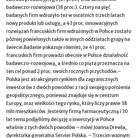
badawczo-rozwojowa (18 proc.). Cztery na pięć
badanych firm wdrożyło też w ostatnich trzech latach
nowy produkt lub usługę, a 43 proc. innowacyjnych
rozwiązań francuskich firm wdrożonych w Polsce zostało
później powielonych także w innych oddziałach grupy na
świecie.Badanie pokazuje również, że 41 proc.
francuskich firm prowadzi obecnie w Polsce działalność
badawczo-rozwojową, a średnio co piąta przeznacza na
ten cel ponad 2 proc. swoich rocznych przychodów.–
Polska jest atrakcyjnym rynkiem dla zagranicznych
inwestorów z dwóch powodów: z racji swojego położenia
geopolitycznego, ponieważ znajduje się w centrum
Europy, oraz wielkości tego rynku, który liczy prawie 38
mln mieszkańców. Jesteśmy firmą farmaceutyczną i 30
lat temu podjęliśmy decyzję o inwestycji w Polsce
właśnie z tych dwóch powodów – mówi Joanna Drewla,
dyrektorka generalna Servier Polska. – Trzecim ważnym