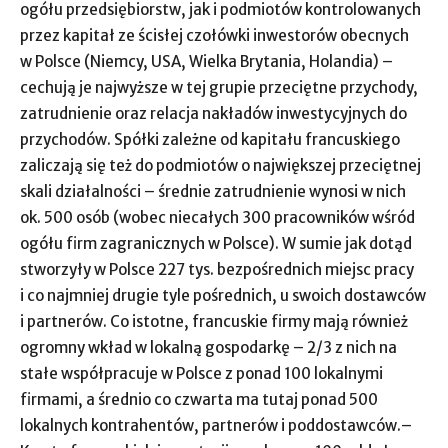
ogółu przedsiębiorstw, jak i podmiotów kontrolowanych
przez kapitał ze ścisłej czołówki inwestorów obecnych
w Polsce (Niemcy, USA, Wielka Brytania, Holandia) –
cechują je najwyższe w tej grupie przeciętne przychody,
zatrudnienie oraz relacja nakładów inwestycyjnych do
przychodów. Spółki zależne od kapitału francuskiego
zaliczają się też do podmiotów o największej przeciętnej
skali działalności – średnie zatrudnienie wynosi w nich
ok. 500 osób (wobec niecałych 300 pracowników wśród
ogółu firm zagranicznych w Polsce). W sumie jak dotąd
stworzyły w Polsce 227 tys. bezpośrednich miejsc pracy
i co najmniej drugie tyle pośrednich, u swoich dostawców
i partnerów. Co istotne, francuskie firmy mają również
ogromny wkład w lokalną gospodarkę – 2/3 z nich na
stałe współpracuje w Polsce z ponad 100 lokalnymi
firmami, a średnio co czwarta ma tutaj ponad 500
lokalnych kontrahentów, partnerów i poddostawców.–