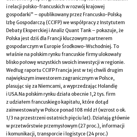
i relacji polsko-francuskich w rozwój krajowej
gospodarki” – opublikowany przez Francusko-Polską
Izbę Gospodarczą (CCIFP) we współpracy z Instytutem
Debaty Eksperckiej i Analiz Quant Tank – pokazuje, że
Polska jest dziś dla Francji kluczowym partnerem
gospodarczym w Europie Środkowo-Wschodniej. To
właśnie na polskim rynku francuskie firmy ulokowały
blisko połowę wszystkich swoich inwestycji w regionie.
Według raportu CCIFP Francja jest w tej chwili drugim
największym inwestorem zagranicznym w Polsce,
plasując się za Niemcami, a wyprzedzając Holandię
i USA.Na polskim rynku działa obecnie 1,2 tys. firm
z udziałem francuskiego kapitału, które dotąd
zainwestowały w Polsce ponad 108 mld zł (wzrost o ok.
1/3 na przestrzeni ostatnich pięciu lat). Działają głównie
w przetwórstwie przemysłowym (27 proc.), informacji
i komunikacji, transporcie i logistyce (24 proc.)