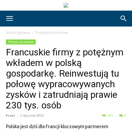
Strona główna
Pomysły biznesowe
Pomysły biznesowe
Francuskie firmy z potężnym
wkładem w polską
gospodarkę. Reinwestują tu
połowę wypracowywanych
zysków i zatrudniają prawie
230 tys. osób
Przez
-
5 stycznia 2025
181
0
Polska jest dziś dla Francji kluczowym partnerem