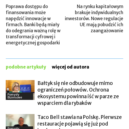
Poprawa dostępu do
Na rynku kapitałowym
finansowania może
brakuje indywidualnych
napędzić innowacje w
inwestorów. Nowe regulacje
firmach. Banki będą miały
UE mają pobudzić ich
do odegrania ważną rolę w
zaangażowanie
transformacji cyfrowej i
energetycznej gospodarki
podobne artykuły
więcej od autora
Bałtyk się nie odbudowuje mimo
ograniczeń połowów. Ochrona
Pomysły
ekosystemu powinna iść w parze ze
Biznesowe
wsparciem dla rybaków
Taco Bell stawia na Polskę. Pierwsze
restauracje pojawią się już pod
Pomysły