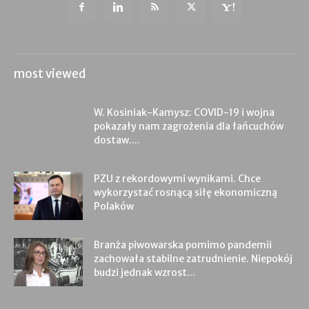
most viewed
W. Kosiniak-Kamysz: COVID-19 i wojna
pokazały nam zagrożenia dla łańcuchów
dostaw....
PZU z rekordowymi wynikami. Chce
wykorzystać rosnącą siłę ekonomiczną
Polaków
Branża piwowarska pomimo pandemii
zachowała stabilne zatrudnienie. Niepokój
budzi jednak wzrost...