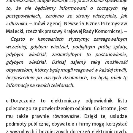
zamieszkania, długie wakacje czy praca zdalna spowoduje
to, że nie będziemy informowani o toczących się
postępowaniach, zarówno ze strony wierzyciela, jak
i dłużnika –
mówi agencji Newseria Biznes Przemysław
Małecki, rzecznik prasowy Krajowej Rady Komorniczej. –
Często w kancelariach słyszymy: zareagowałbym
wcześniej, gdybym wiedział, podjąłbym próbę spłaty,
gdybym wiedział, zaskarżyłbym to postanowienie,
gdybym wiedział. Dzisiaj dajemy taką możliwość
obywatelom, którzy będą mogli reagować w każdej chwili,
bezpośrednio po naszych działaniach, bo będą mieli tę
informację na swoich telefonach.
e-Doręczenie to elektroniczny odpowiednik listu
poleconego za potwierdzeniem odbioru. Co istotne, jest
mu także prawnie równoważne. Dzięki tej usłudze
podmioty publiczne, obywatele i firmy mogą korzystać
z wygodnych i bezpiecznych doręczeń elektronicznych.