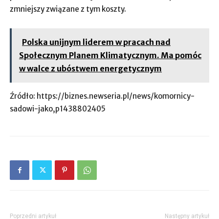
zmniejszy związane z tym koszty.
Polska unijnym liderem w pracach nad
Społecznym Planem Klimatycznym. Ma pomóc
w walce z ubóstwem energetycznym
Źródło: https://biznes.newseria.pl/news/komornicy-
sadowi-jako,p1438802405
Poprzedni artykuł
Następny artykuł