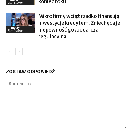
koniec roku
Biznesowe
Mikrofirmy wciąż rzadko finansują
inwestycje kredytem. Zniechęca je
Pomysły
niepewność gospodarcza i
Biznesowe
regulacyjna
ZOSTAW ODPOWIEDŹ