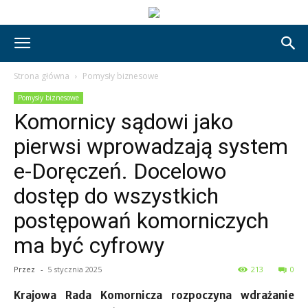
Strona główna
Pomysły biznesowe
Pomysły biznesowe
Komornicy sądowi jako
pierwsi wprowadzają system
e-Doręczeń. Docelowo
dostęp do wszystkich
postępowań komorniczych
ma być cyfrowy
Przez
-
5 stycznia 2025
213
0
Krajowa Rada Komornicza rozpoczyna wdrażanie