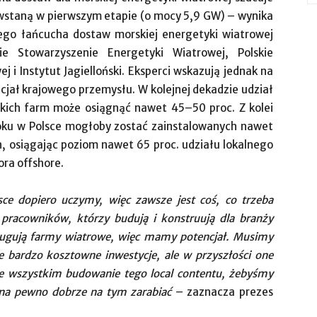
powstaną w pierwszym etapie (o mocy 5,9 GW) – wynika
ego łańcucha dostaw morskiej energetyki wiatrowej
e Stowarzyszenie Energetyki Wiatrowej, Polskie
 i Instytut Jagielloński. Eksperci wskazują jednak na
cjał krajowego przemysłu. W kolejnej dekadzie udział
skich farm może osiągnąć nawet 45–50 proc. Z kolei
oku w Polsce mogłoby zostać zainstalowanych nawet
 osiągając poziom nawet 65 proc. udziału lokalnego
ora offshore.
e dopiero uczymy, więc zawsze jest coś, co trzeba
pracowników, którzy budują i konstruują dla branży
sługują farmy wiatrowe, więc mamy potencjał. Musimy
e bardzo kosztowne inwestycje, ale w przyszłości one
e wszystkim budowanie tego local contentu, żebyśmy
 na pewno dobrze na tym zarabiać
– zaznacza prezes