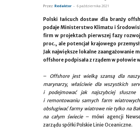
Przez
Redaktor
-
6 października 2021
Polski łańcuch dostaw dla branży off
podaje Ministerstwo Klimatu i Środowisk
firm w projektach pierwszej fazy rozw
proc., ale potencjał krajowego przemys
Jak największe lokalne zaangażowanie 
offshore podpisała z rządem w połowie w
–
Offshore jest wielką szansą dla naszy
marynarzy, właściwie dla wszystkich ser
i podejmować jak najszybciej słuszne 
i remontowaniu samych farm wiatrowych,
obsługiwać farmy wiatrowe nie tylko na Bał
na całym świecie
– mówi agencji Newser
zarządu spółki Polskie Linie Oceaniczne.