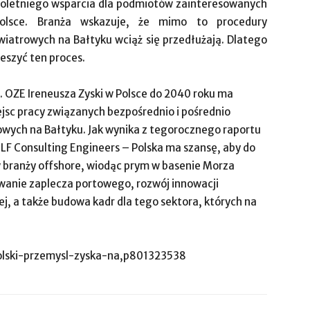
eloletniego wsparcia dla podmiotów zainteresowanych
olsce. Branża wskazuje, że mimo to procedury
iatrowych na Bałtyku wciąż się przedłużają. Dlatego
ieszyć ten proces.
 OZE Ireneusza Zyski w Polsce do 2040 roku ma
jsc pracy związanych bezpośrednio i pośrednio
ych na Bałtyku. Jak wynika z tegorocznego raportu
F Consulting Engineers – Polska ma szansę, aby do
w branży offshore, wiodąc prym w basenie Morza
wanie zaplecza portowego, rozwój innowacji
ej, a także budowa kadr dla tego sektora, których na
polski-przemysl-zyska-na,p801323538