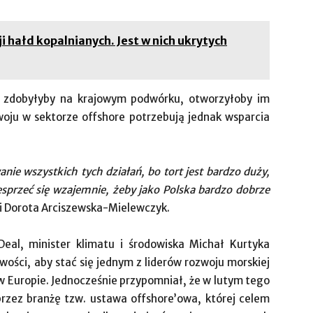
 hałd kopalnianych. Jest w nich ukrytych
my zdobyłyby na krajowym podwórku, otworzyłoby im
woju w sektorze offshore potrzebują jednak wsparcia
e wszystkich tych działań, bo tort jest bardzo duży,
wesprzeć się wzajemnie, żeby jako Polska bardzo dobrze
 Dorota Arciszewska-Mielewczyk.
Deal, minister klimatu i środowiska Michał Kurtyka
wości, aby stać się jednym z liderów rozwoju morskiej
w Europie. Jednocześnie przypomniał, że w lutym tego
rzez branżę tzw. ustawa offshore’owa, której celem