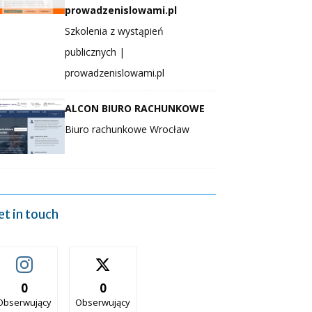
prowadzenislowami.pl
Szkolenia z wystąpień
publicznych |
prowadzenislowami.pl
ALCON BIURO RACHUNKOWE
Biuro rachunkowe Wrocław
et in touch
0
0
Obserwujący
Obserwujący