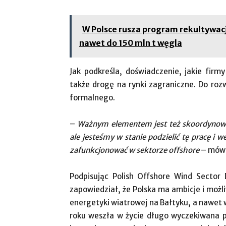
W Polsce rusza program rekultywacji
nawet do 150 mln t węgla
Jak podkreśla, doświadczenie, jakie fir
także drogę na rynki zagraniczne. Do roz
formalnego.
–
Ważnym elementem jest też skoordynowani
ale jesteśmy w stanie podzielić tę pracę i 
zafunkcjonować w sektorze offshore
– mówi
Podpisując Polish Offshore Wind Sector 
zapowiedział, że Polska ma ambicje i możli
energetyki wiatrowej na Bałtyku, a nawet 
roku weszła w życie długo wyczekiwana p