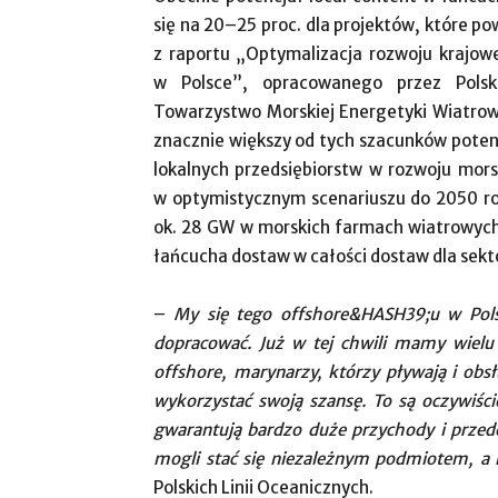
się na 20–25 proc. dla projektów, które 
z raportu „Optymalizacja rozwoju krajow
w Polsce”, opracowanego przez Polski
Towarzystwo Morskiej Energetyki Wiatrowej
znacznie większy od tych szacunków poten
lokalnych przedsiębiorstw w rozwoju mor
w optymistycznym scenariuszu do 2050 r
ok. 28 GW w morskich farmach wiatrowych,
łańcucha dostaw w całości dostaw dla sekt
–
My się tego offshore&HASH39;u w Polsc
dopracować. Już w tej chwili mamy wielu 
offshore, marynarzy, którzy pływają i ob
wykorzystać swoją szansę. To są oczywiści
gwarantują bardzo duże przychody i przed
mogli stać się niezależnym podmiotem, a
Polskich Linii Oceanicznych.