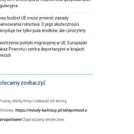
gulacyjna
owy budżet UE może zmienić zasady
nansowania rolnictwa. O jego skuteczności
ecyduje nie tylko pula środków, ale i priorytety
ostrzenie polityki migracyjnej w UE. Europejski
kaz Powrotu i centra deportacyjne w krajach
zecich
olecamy zovbaczyć
Poznaj ofertę firmy i odwiedź ich stronę
https://miody-kalinscy.pl/sklep/miod-z-
firmową
propolisem/
Zapraszamy serdecznie.