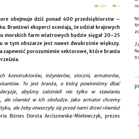
466
0
re
shore obejmuje dziś ponad 400 przedsiębiorstw –
N
fi
a. Branżowi eksperci oceniają, że udział krajowych
zd
oju morskich farm wiatrowych będzie sięgał 20–25
łu w tym obszarze jest nawet dwukrotnie większy.
Za
ma zapewnić porozumienie sektorowe, które branża
Na
tr
rześnia.
ch konstruktorów, inżynierów, stoczni, armatorów,
wisantów. To jest branża, o którą powinniśmy dbać
p
decyzje, abyśmy zaistnieli nie tylko w stawianiu
 ale również w ich obsłudze. Jako armator chcemy
tyku, ale żeby otworzyły się przed nami drzwi również
ia Biznes Dorota Arciszewska-Mielewczyk, prezes