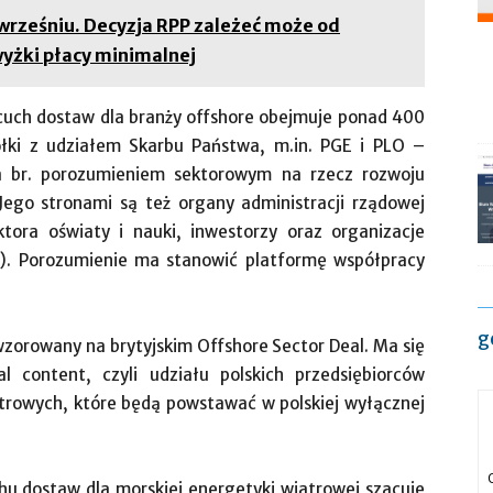
 wrześniu. Decyzja RPP zależeć może od
wyżki płacy minimalnej
łańcuch dostaw dla branży offshore obejmuje ponad 400
ółki z udziałem Skarbu Państwa, m.in. PGE i PLO –
a br. porozumieniem sektorowym na rzecz rozwoju
Jego stronami są też organy administracji rządowej
tora oświaty i nauki, inwestorzy oraz organizacje
). Porozumienie ma stanowić platformę współpracy
g
wzorowany na brytyjskim Offshore Sector Deal. Ma się
l content, czyli udziału polskich przedsiębiorców
trowych, które będą powstawać w polskiej wyłącznej
hu dostaw dla morskiej energetyki wiatrowej szacuje