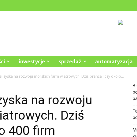
ci
inwestycje
sprzedaż
automatyzacja
ł zyska na rozwoju morskich farm wiatrowych. Dziś branża liczy około...
Ba
p
zyska na rozwoju
pa
iatrowych. Dziś
Ta
po
o 400 firm
Mi
kr