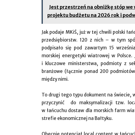
Jest przestrzeń na obniżkę stóp we
projektu budżetu na 2026 rok i pod
Jak podaje MKiŚ, już w tej chwili polski 
przedsiębiorstw. 120 z nich – w tym sp
podpisało się pod zawartym 15 wrześni
morskiej energetyki wiatrowej w Polsce. 
i kluczowe ministerstwa, podmioty z sek
branżowe (łącznie ponad 200 podmiotów
między nimi.
To drugi tego typu dokument na świecie, 
przyczynić do maksymalizacji tzw. loca
w łańcuchu dostaw dla morskich farm wia
strefie ekonomicznej na Bałtyku.
Obecnie potencjał local content w łańcuc