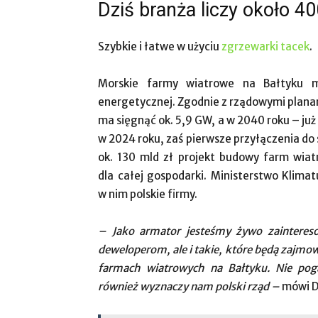
Dziś branża liczy około 40
Szybkie i łatwe w użyciu
zgrzewarki tacek
.
Morskie farmy wiatrowe na Bałtyku ma
energetycznej. Zgodnie z rządowymi plana
ma sięgnąć ok. 5,9 GW, a w 2040 roku – już
w 2024 roku, zaś pierwsze przyłączenia do 
ok. 130 mld zł projekt budowy farm wi
dla całej gospodarki. Ministerstwo Klimat
w nim polskie firmy.
– Jako armator jesteśmy żywo zaintereso
deweloperom, ale i takie, które będą zajmow
farmach wiatrowych na Bałtyku. Nie poga
również wyznaczy nam polski rząd –
mówi D