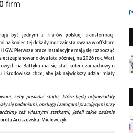
0 firm
p
ją być jednym z filarów polskiej transformacji
mi na koniec tej dekady moc zainstalowana w offshore
 11 GW. Pierwsze prace instalacyjne mają się rozpocząć
sieci zaplanowano dwa lata później, na 2026 rok. Wart
atrowych na Bałtyku ma się stać kołem zamachowym
u i Środowiska chce, aby jak największy udział miały
wani, żeby posiadać statki, które będą odpowiadały
ały się badaniami, obsługą i załogami pracującymi przy
rdzimy też własnymi statkami, jeżeli takie zadanie
orota Arciszewska-Mielewczyk.