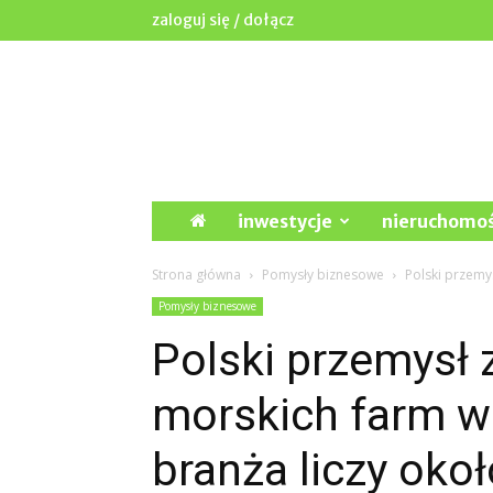
zaloguj się / dołącz
Wpd.waw.pl
inwestycje
nieruchomoś
Strona główna
Pomysły biznesowe
Polski przemys
Pomysły biznesowe
Polski przemysł 
morskich farm w
branża liczy okoł