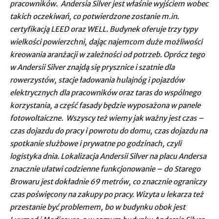
pracowników. Andersia Silver jest właśnie wyjściem wobec
takich oczekiwań, co potwierdzone zostanie m.in.
certyfikacją LEED oraz WELL. Budynek oferuje trzy typy
wielkości powierzchni, dając najemcom duże możliwości
kreowania aranżacji w zależności od potrzeb. Oprócz tego
w Andersii Silver znajdą się prysznice i szatnie dla
rowerzystów, stacje ładowania hulajnóg i pojazdów
elektrycznych dla pracowników oraz taras do wspólnego
korzystania, a część fasady będzie wyposażona w panele
fotowoltaiczne. Wszyscy też wiemy jak ważny jest czas –
czas dojazdu do pracy i powrotu do domu, czas dojazdu na
spotkanie służbowe i prywatne po godzinach, czyli
logistyka dnia. Lokalizacja Andersii Silver na placu Andersa
znacznie ułatwi codzienne funkcjonowanie – do Starego
Browaru jest dokładnie 69 metrów, co znacznie ograniczy
czas poświęcony na zakupy po pracy. Wizyta u lekarza też
przestanie być problemem, bo w budynku obok jest