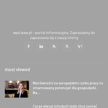
wpd.waw.pl - portal informacyjny. Zapraszamy do
zapoznania się z naszą ofertą
most viewed
Nierówności na europejskim rynku pracy to
zmarnowany potencjał dla gospodarki.
Na...
Coraz więcej młodych ludzi chce zostać