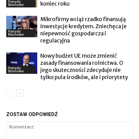
Pomysły
koniec roku
Biznesowe
Mikrofirmy wciąż rzadko finansują
inwestycje kredytem. Zniechęca je
Pomysły
niepewność gospodarcza i
Biznesowe
regulacyjna
Nowy budżet UE może zmienić
zasady finansowania rolnictwa. O
Pomysły
jego skuteczności zdecyduje nie
Biznesowe
tylko pula środków, ale i priorytety
ZOSTAW ODPOWIEDŹ