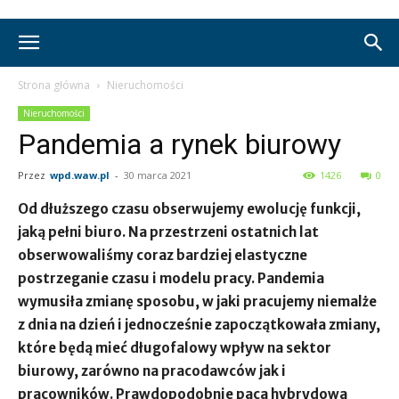
Strona główna
Nieruchomości
Nieruchomości
Pandemia a rynek biurowy
Przez
wpd.waw.pl
-
30 marca 2021
1426
0
Od dłuższego czasu obserwujemy ewolucję funkcji,
jaką pełni biuro. Na przestrzeni ostatnich lat
obserwowaliśmy coraz bardziej elastyczne
postrzeganie czasu i modelu pracy. Pandemia
wymusiła zmianę sposobu, w jaki pracujemy niemalże
z dnia na dzień i jednocześnie zapoczątkowała zmiany,
które będą mieć długofalowy wpływ na sektor
biurowy, zarówno na pracodawców jak i
pracowników. Prawdopodobnie paca hybrydowa