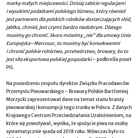
markę małych miejscowości. Dzisiaj zabicie regulacjami
i wysokimi podatkami polskiego biznesu, który również
jest partnerem dla polskich rolników dostarczających słód,
jabłka, chmiel, jest czymś bardzo niedobrym. Dlatego
musimy go chronić. Skoro mówimy „nie” dla umowy Unia
Europejska–Mercosur, to musimy być konsekwentni
i chronić polskie rolnictwo, przetwórstwo, browary, bo to
jest siła eksportowa polskiej gospodarki
– podkreśla poseł
PiS.
Na posiedzeniu zespołu dyrektor Związku Pracodawców
Przemysłu Piwowarskiego – Browary Polskie Bartłomiej
Morzycki zaprezentował dane na temat stanu branży
piwowarskiej i konsumpcji tego trunku w Polsce. Z danych
Krajowego Centrum Przeciwdziałania Uzależnieniom, na
które się powoływał, wynika, że spożycie piwa na osobę
systematycznie spada od 2018 roku. Wówczas było to