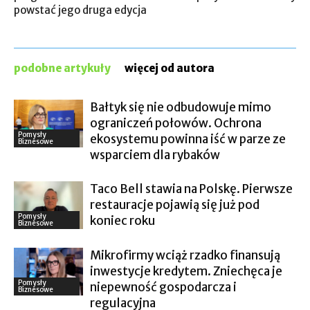
powstać jego druga edycja
podobne artykuły
więcej od autora
Bałtyk się nie odbudowuje mimo
ograniczeń połowów. Ochrona
Pomysły
ekosystemu powinna iść w parze ze
Biznesowe
wsparciem dla rybaków
Taco Bell stawia na Polskę. Pierwsze
restauracje pojawią się już pod
Pomysły
koniec roku
Biznesowe
Mikrofirmy wciąż rzadko finansują
inwestycje kredytem. Zniechęca je
Pomysły
niepewność gospodarcza i
Biznesowe
regulacyjna