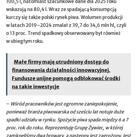
100,5 l, natomiast szacunkowe dane dla 2025 roku
wskazują na 80,4 l. Wraz ze spadającą konsumpcją
kurczy się także polski rynek piwa. Wolumen produkcji
w latach 2019–2024 zmalał z 39,7 do 34,6 mln hl, czyli
o 13 proc. Trend spadkowy obserwowany był również
w ubiegłym roku.
Małe firmy mają utrudniony dostęp do
finansowania działalności innowacyjnej.
Fundusze unijne pomogą odblokować środki
na takie inwestycje
–
Wśród pracowników jest ogromne zaniepokojenie,
ponieważ branża piwowarska od sześciu lat notuje duże
spadki udziału w rynku. Spożycie piwa spada między 6 a 7
proc. rok do roku. Reprezentuję Grupę Żywiec, w której
zamknęliśmy dwa browary, a następny jest zagrożony. Jest