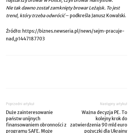
najstarszy browar w Polsce, czyli browar Namysłów.
Nie tak dawno został zamknięty browar Leżajsk. To jest
trend, który trzeba odwrócić
– podkreśla Janusz Kowalski.
Źródło: https://biznes.newseria.pl/news/sejm-pracuje-
nad,p1447187703
Poprzedni artykuł
Następny artykuł
Duże zainteresowanie
Ważna decyzja PE. To
państw unijnych
kolejny krok do
finansowaniem obronności z
zatwierdzenia 90 mld euro
programu SAFE. Może
pożyczki dla Ukrainy