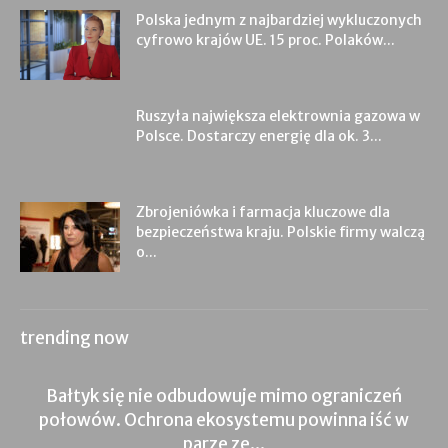
Polska jednym z najbardziej wykluczonych
cyfrowo krajów UE. 15 proc. Polaków...
Ruszyła największa elektrownia gazowa w
Polsce. Dostarczy energię dla ok. 3...
Zbrojeniówka i farmacja kluczowe dla
bezpieczeństwa kraju. Polskie firmy walczą
o...
trending now
Bałtyk się nie odbudowuje mimo ograniczeń
połowów. Ochrona ekosystemu powinna iść w
parze ze...