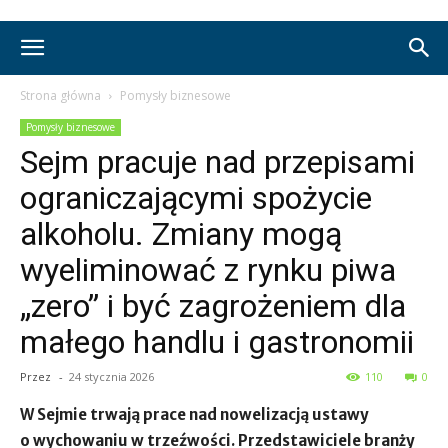
Strona główna
Pomysły biznesowe
Pomysły biznesowe
Sejm pracuje nad przepisami
ograniczającymi spożycie
alkoholu. Zmiany mogą
wyeliminować z rynku piwa
„zero” i być zagrożeniem dla
małego handlu i gastronomii
Przez
-
24 stycznia 2026
110
0
W Sejmie trwają prace nad nowelizacją ustawy
o wychowaniu w trzeźwości. Przedstawiciele branży