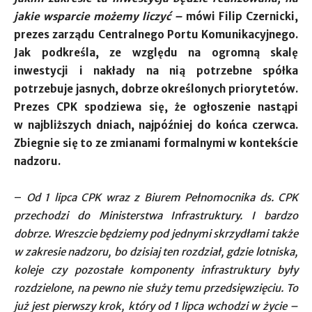
jakie wsparcie możemy liczyć –
mówi Filip Czernicki,
prezes zarządu Centralnego Portu Komunikacyjnego.
Jak podkreśla, ze względu na ogromną skalę
inwestycji i nakłady na nią potrzebne spółka
potrzebuje jasnych, dobrze określonych priorytetów.
Prezes CPK spodziewa się, że ogłoszenie nastąpi
w najbliższych dniach, najpóźniej do końca czerwca.
Zbiegnie się to ze zmianami formalnymi w kontekście
nadzoru.
–
Od 1 lipca CPK wraz z Biurem Pełnomocnika ds. CPK
przechodzi do Ministerstwa Infrastruktury. I bardzo
dobrze. Wreszcie będziemy pod jednymi skrzydłami także
w zakresie nadzoru, bo dzisiaj ten rozdział, gdzie lotniska,
koleje czy pozostałe komponenty infrastruktury były
rozdzielone, na pewno nie służy temu przedsięwzięciu. To
już jest pierwszy krok, który od 1 lipca wchodzi w życie –