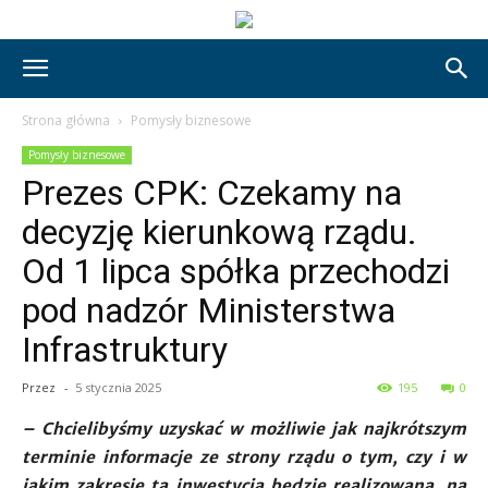
Strona główna
Pomysły biznesowe
Pomysły biznesowe
Prezes CPK: Czekamy na
decyzję kierunkową rządu.
Od 1 lipca spółka przechodzi
pod nadzór Ministerstwa
Infrastruktury
Przez
-
5 stycznia 2025
195
0
– Chcielibyśmy uzyskać w możliwie jak najkrótszym
terminie informacje ze strony rządu o tym, czy i w
jakim zakresie ta inwestycja będzie realizowana, na