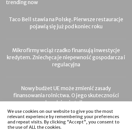
trending now
Taco Bell stawia na Polskę. Pierwsze restauracje
pojawią się już pod koniec roku
Mikrofirmy wciąż rzadko finansują inwestycje
kredytem. Zniechęca je niepewność gospodarcza i
regulacyjna
Nowy budżet UE może zmienić zasady
finansowania rolnictwa. O jego skuteczności
zdecyduje nie tylko...
We use cookies on our website to give you the most
relevant experience by remembering your preferences
and repeat visits. By clicking “Accept”, you consent to
the use of ALL the cookies.
Inwestycje
Nieruchomości
Inwestycje
Sprzedaż