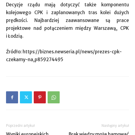
Decyzje rządu mają dotyczyć także komponentu
kolejowego CPK i zaplanowanych tras kolei dużych
prędkości. Najbardziej zaawansowane są prace
projektowe nad połączeniem między Warszawą, CPK
i Łodzią.
Źródło: https://biznes.newseria.pl/news/prezes-cpk-
czekamy-na,p859274495
Poprzedni artykuł
Następny artykuł
Wyniki europejskich
Brak wiedzy może hamować