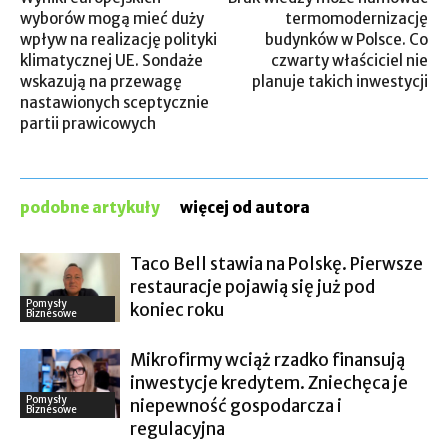
wyborów mogą mieć duży
termomodernizację
wpływ na realizację polityki
budynków w Polsce. Co
klimatycznej UE. Sondaże
czwarty właściciel nie
wskazują na przewagę
planuje takich inwestycji
nastawionych sceptycznie
partii prawicowych
podobne artykuły
więcej od autora
Taco Bell stawia na Polskę. Pierwsze
restauracje pojawią się już pod
Pomysły
koniec roku
Biznesowe
Mikrofirmy wciąż rzadko finansują
inwestycje kredytem. Zniechęca je
Pomysły
niepewność gospodarcza i
Biznesowe
regulacyjna