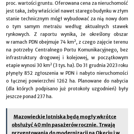
proc. wartości gruntu. Oferowana cena za nieruchomość
jest taka, żeby właściciel nawet starego budynku w złym
stanie technicznym mógł wybudować za nią nowy dom
o tym samym metrażu według aktualnych stawek
rynkowych. Z raportu wynika, że określony obszar
2
w ramach PDN obejmuje 74 km
, z czego zajęcie terenu
na potrzeby Centralnego Portu Komunikacyjnego, bez
infrastruktury drogowej i kolejowej, w początkowym
2
etapie wynosi 30 km
(3 tys. ha). Do 31 grudnia 2023 roku
płynęły 852 zgłoszenia w PDN i nabyto nieruchomości
o łącznej powierzchni 1262 ha. Planowane do nabycia
(dla których podpisano już protokoły uzgodnień) były
jeszcze ponad 237 ha.
Mazowieckie lotniska będą mogły wkrótce
obsłużyć 40 mln pasażerów rocznie. Trwają
przygotowania do modernizacji na Okęciu i w