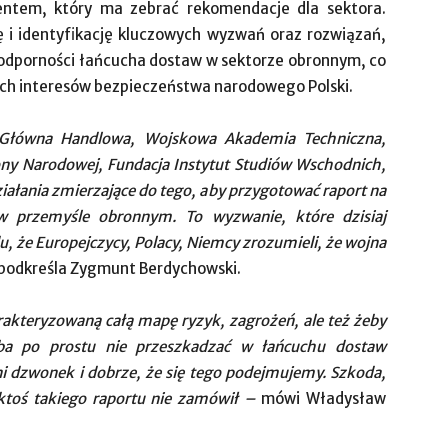
entem, który ma zebrać rekomendacje dla sektora.
ę i identyfikację kluczowych wyzwań oraz rozwiązań,
i odporności łańcucha dostaw w sektorze obronnym, co
nych interesów bezpieczeństwa narodowego Polski.
 Główna Handlowa, Wojskowa Akademia Techniczna,
ony Narodowej, Fundacja Instytut Studiów Wschodnich,
iałania zmierzające do tego, aby przygotować raport na
w przemyśle obronnym. To wyzwanie, które dzisiaj
, że Europejczycy, Polacy, Niemcy zrozumieli, że wojna
podkreśla Zygmunt Berdychowski.
arakteryzowaną całą mapę ryzyk, zagrożeń, ale też żeby
eba po prostu nie przeszkadzać w łańcuchu dostaw
ni dzwonek i dobrze, że się tego podejmujemy. Szkoda,
 ktoś takiego raportu nie zamówił –
mówi Władysław