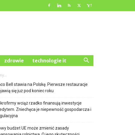
zdrowie
technologie it
y...
co Bell stawia na Polskę. Pierwsze restauracje
jawią się już pod koniec roku
krofirmy wciąż rzadko finansują inwestycje
edytem. Zniechęca je niepewność gospodarcza i
gulacyjna
owy budżet UE może zmienić zasady
nansowania rolnictwa. O jego skuteczności