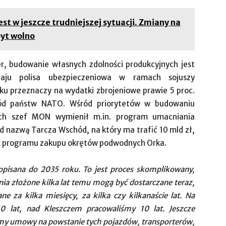
st w jeszcze trudniejszej sytuacji. Zmiany na
byt wolno
er, budowanie własnych zdolności produkcyjnych jest
aju polisa ubezpieczeniowa w ramach sojuszy
u przeznaczy na wydatki zbrojeniowe prawie 5 proc.
ód państw NATO. Wśród priorytetów w budowaniu
tach szef MON wymienił m.in. program umacniania
od nazwą Tarcza Wschód, na który ma trafić 10 mld zł,
e programu zakupu okrętów podwodnych Orka.
 opisana do 2035 roku. To jest proces skomplikowany,
ia złożone kilka lat temu mogą być dostarczane teraz,
e za kilka miesięcy, za kilka czy kilkanaście lat. Na
 lat, nad Kleszczem pracowaliśmy 10 lat. Jeszcze
śmy umowy na powstanie tych pojazdów, transporterów,