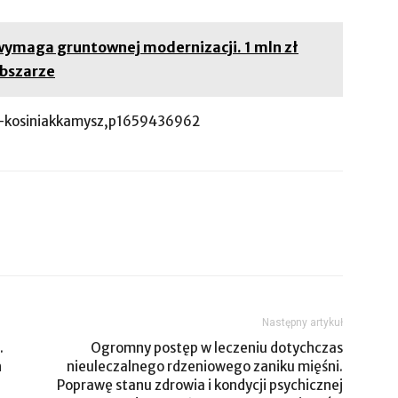
wymaga gruntownej modernizacji. 1 mln zł
obszarze
/w-kosiniakkamysz,p1659436962
Następny artykuł
.
Ogromny postęp w leczeniu dotychczas
h
nieuleczalnego rdzeniowego zaniku mięśni.
Poprawę stanu zdrowia i kondycji psychicznej