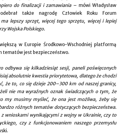
iero do finalizacji i zamawiania
–
mówi Władysław
 odebrał także nagrodę Człowiek Roku Forum
ma lepszy sprzęt, więcej tego sprzętu, więcej i lepiej
rzy Wojska Polskiego.
większą w Europie Środkowo-Wschodniej platformą
h tematów jest bezpieczeństwo.
odbywa się kilkadziesiąt sesji, paneli poświęconych
siaj absolutnie kwestia priorytetowa, dlatego że chodzi
, że to, co się dzieje 200–300 km od naszej granicy,
eżeli nie ma wyraźnych oznak świadczących o tym, że
 to my musimy myśleć, że ona jest możliwa, żeby się
 bardzo różnych
tematów dotyczących bezpieczeństwa.
 z wnioskami wynikającymi z wojny w Ukrainie, czy to
yckiego, czy z funkcjonowaniem naszego przemysłu
ski.