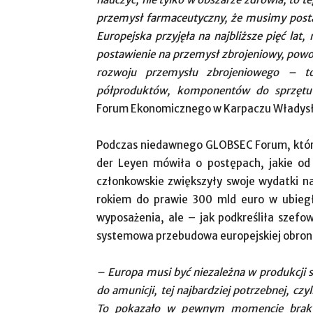
przemysł farmaceutyczny, że musimy postaw
Europejska przyjęła na najbliższe pięć lat,
postawienie na przemysł zbrojeniowy, powo
rozwoju przemysłu zbrojeniowego – to 
półproduktów, komponentów do sprzęt
Forum Ekonomicznego w Karpaczu Władysł
Podczas niedawnego GLOBSEC Forum, które
der Leyen mówiła o postępach, jakie od
członkowskie zwiększyły swoje wydatki n
rokiem do prawie 300 mld euro w ubiegł
wyposażenia, ale – jak podkreśliła szefo
systemowa przebudowa europejskiej obronno
– Europa musi być niezależna w produkcji
do amunicji, tej najbardziej potrzebnej, czy
To pokazało w pewnym momencie brak m