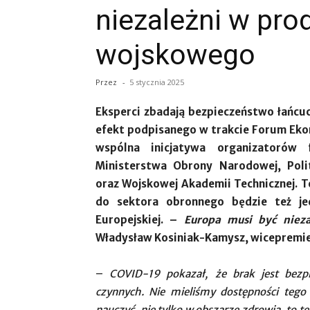
niezależni w pro
wojskowego
Przez
-
5 stycznia 2025
Eksperci zbadają bezpieczeństwo łańc
efekt podpisanego w trakcie Forum Ekon
wspólna inicjatywa organizatorów 
Ministerstwa Obrony Narodowej, Polit
oraz Wojskowej Akademii Technicznej. T
do sektora obronnego będzie też je
Europejskiej. –
Europa musi być niez
Władysław Kosiniak-Kamysz, wicepremier
–
COVID-19 pokazał, że brak jest bezpi
czynnych. Nie mieliśmy dostępności tego 
nauczyć, nie tylko w obszarze zdrowia, to t