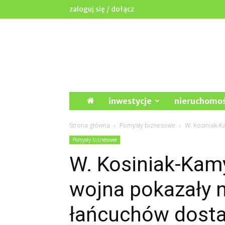
zaloguj się / dołącz
Wpd.waw.pl
inwestycje
nieruchomoś
Strona główna
Pomysły biznesowe
W. Kosiniak-K
Pomysły biznesowe
W. Kosiniak-Kamy
wojna pokazały 
łańcuchów dost