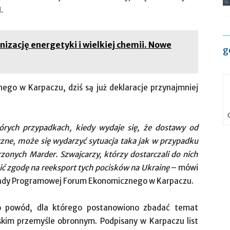
.
izację energetyki i wielkiej chemii. Nowe
g
nego w Karpaczu, dziś są już deklaracje przynajmniej
órych przypadkach, kiedy wydaje się, że dostawy od
czne, może się wydarzyć sytuacja taka jak w przypadku
onych Marder. Szwajcarzy, którzy dostarczali do nich
zić zgodę na reeksport tych pocisków na Ukrainę
– mówi
ady Programowej Forum Ekonomicznego w Karpaczu.
to powód, dla którego postanowiono zbadać temat
kim przemyśle obronnym. Podpisany w Karpaczu list