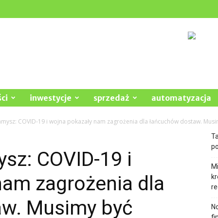
ci
inwestycje
sprzedaż
automatyzacja
amysz: COVID-19 i wojna pokazały nam zagrożenia dla łańcuchów dostaw. Musim
Ta
po
sz: COVID-19 i
Mi
nam zagrożenia dla
kr
re
aw. Musimy być
N
fi