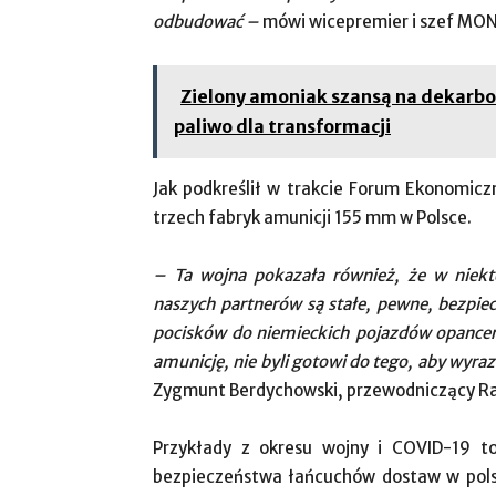
odbudować –
mówi wicepremier i szef MON
Zielony amoniak szansą na dekarbon
paliwo dla transformacji
Jak podkreślił w trakcie Forum Ekonomicz
trzech fabryk amunicji 155 mm w Polsce.
– Ta wojna pokazała również, że w niekt
naszych partnerów są stałe, pewne, bezpie
pocisków do niemieckich pojazdów opancerz
amunicję, nie byli gotowi do tego, aby wyra
Zygmunt Berdychowski, przewodniczący R
Przykłady z okresu wojny i COVID-19 
bezpieczeństwa łańcuchów dostaw w pols