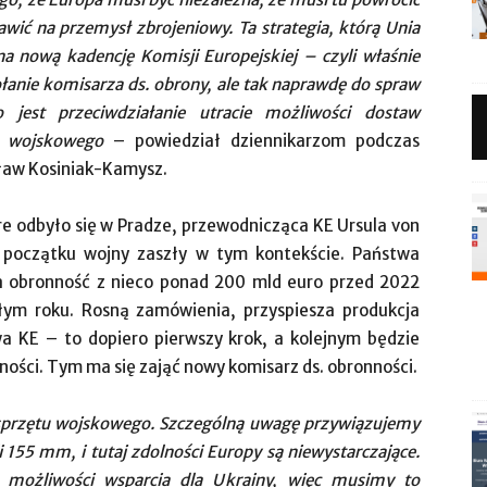
ić na przemysł zbrojeniowy. Ta strategia, którą Unia
 na nową kadencję Komisji Europejskiej – czyli właśnie
łanie komisarza ds. obrony, ale tak naprawdę do spraw
jest przeciwdziałanie utracie możliwości dostaw
u wojskowego
– powiedział dziennikarzom podczas
aw Kosiniak-Kamysz.
 odbyło się w Pradze, przewodnicząca KE Ursula von
 początku wojny zaszły w tym kontekście. Państwa
a obronność z nieco ponad 200 mld euro przed 2022
ym roku. Rosną zamówienia, przyspiesza produkcja
wa KE – to dopiero pierwszy krok, a kolejnym będzie
ści. Tym ma się zająć nowy komisarz ds. obronności.
 sprzętu wojskowego. Szczególną uwagę przywiązujemy
li 155 mm, i tutaj zdolności Europy są niewystarczające.
ożliwości wsparcia dla Ukrainy, więc musimy to