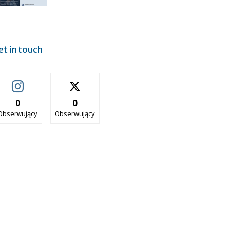
et in touch
0
0
Obserwujący
Obserwujący