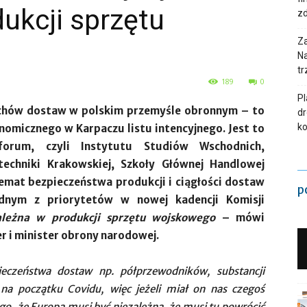
dukcji sprzętu
zd
Za
Na
tr
189
0
Pl
uchów dostaw w polskim przemyśle obronnym – to
dr
ko
omicznego w Karpaczu listu intencyjnego. Jest to
forum, czyli Instytutu Studiów Wschodnich,
echniki Krakowskiej, Szkoły Głównej Handlowej
emat bezpieczeństwa produkcji i ciągłości dostaw
p
dnym z priorytetów w nowej kadencji Komisji
ależna w produkcji sprzętu wojskowego
– mówi
 i minister obrony narodowej.
eczeństwa dostaw np. półprzewodników, substancji
na początku Covidu, więc jeżeli miał on nas czegoś
ego, że Europa musi być niezależna, że musi tu powrócić