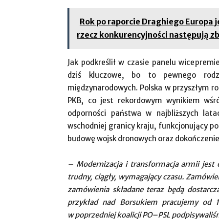
Rok po raporcie Draghiego Europa je
rzecz konkurencyjności następują z
Jak podkreślił w czasie panelu wicepremi
dziś kluczowe, bo to pewnego rodz
międzynarodowych. Polska w przyszłym rok
PKB, co jest rekordowym wynikiem wśr
odporności państwa w najbliższych la
wschodniej granicy kraju, funkcjonujący p
budowę wojsk dronowych oraz dokończeni
– Modernizacja i transformacja armii jest
trudny, ciągły, wymagający czasu. Zamówien
zamówienia składane teraz będą dostarczan
przykład nad Borsukiem pracujemy od 10
w poprzedniej koalicji PO–PSL podpisywali