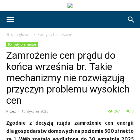
Strona główna
Pomysły biznesowe
Pomysły biznesowe
Zamrożenie cen prądu do
końca września br. Takie
mechanizmy nie rozwiązują
przyczyn problemu wysokich
cen
Przez
-
16 stycznia 2025
267
0
Zgodnie z decyzją rządu zamrożenie cen energii
dla gospodarstw domowych na poziomie 500 zł netto
za 1 MWh zostało wydłużone do 30 września 2025