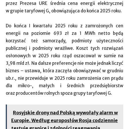
przez Prezesa URE średnia cena energii elektrycznej
w grupie taryfowej G, obowiązująca do końca 2025 roku.
Do końca I kwartału 2025 roku z zamrożonych cen
energii na poziomie 693 zł za 1 MWh netto będą
korzystać też samorządy, podmioty użyteczności
publicznej i podmioty wrażliwe. Koszt tych rozwiązań
osłonowych w 2025 roku rząd oszacował w sumie na
3,98 mld zł. Na dalsze preferencje nie może jednak liczyć
biznes – ustawa, która zaczęła obowiązywać w grudniu
ub.r., nie przewiduje w 2025 roku zamrożenia cen prądu
dla mikro-, małych i średnich przedsiębiorstw
oraz producentów rolnych spoza grupy taryfowej G.
Rosyjskie drony nad Polską wywołały alarm w
Europie. Według europosłów Rosja codziennie
testuje granice i zdolności reagowania