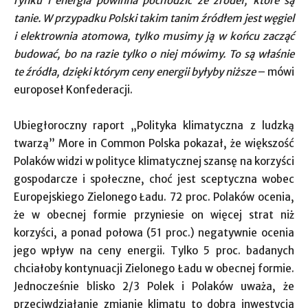
rynku i energia powinna pochodzić ze źródeł, które są
tanie. W przypadku Polski takim tanim źródłem jest węgiel
i elektrownia atomowa, tylko musimy ją w końcu zacząć
budować, bo na razie tylko o niej mówimy. To są właśnie
te źródła, dzięki którym ceny energii byłyby niższe
– mówi
europoseł Konfederacji.
Ubiegłoroczny raport „Polityka klimatyczna z ludzką
twarzą” More in Common Polska pokazał, że większość
Polaków widzi w polityce klimatycznej szansę na korzyści
gospodarcze i społeczne, choć jest sceptyczna wobec
Europejskiego Zielonego Ładu. 72 proc. Polaków ocenia,
że w obecnej formie przyniesie on więcej strat niż
korzyści, a ponad połowa (51 proc.) negatywnie ocenia
jego wpływ na ceny energii. Tylko 5 proc. badanych
chciałoby kontynuacji Zielonego Ładu w obecnej formie.
Jednocześnie blisko 2/3 Polek i Polaków uważa, że
przeciwdziałanie zmianie klimatu to dobra inwestycja