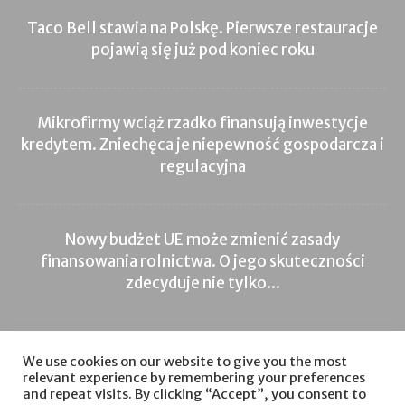
Taco Bell stawia na Polskę. Pierwsze restauracje
pojawią się już pod koniec roku
Mikrofirmy wciąż rzadko finansują inwestycje
kredytem. Zniechęca je niepewność gospodarcza i
regulacyjna
Nowy budżet UE może zmienić zasady
finansowania rolnictwa. O jego skuteczności
zdecyduje nie tylko...
We use cookies on our website to give you the most
Inwestycje
Nieruchomości
Inwestycje
Sprzedaż
relevant experience by remembering your preferences
Automatyzacja
Zdrowie
Technologie IT
and repeat visits. By clicking “Accept”, you consent to