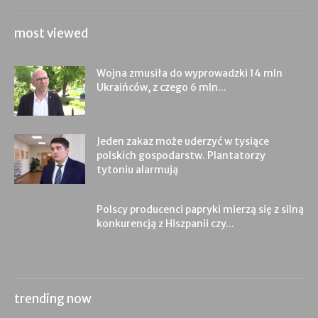
most viewed
Wojna zmusiła do wyprowadzki 14 mln
Ukraińców, z czego 6 mln...
Jeden zakaz może uderzyć w tysiące
polskich gospodarstw. Plantatorzy
tytoniu alarmują
Polscy producenci papryki mierzą się z silną
konkurencją z Hiszpanii czy...
trending now