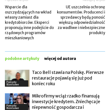
Poprzedni artykuł
Następny artykuł
Wsparcie dla
UE uszczelnia ochronę
oszczędzających na wkład
konsumentów. Producenci i
własny zamiast dla
sprzedawcy będą ponosić
kredytobiorców. Eksperci
większą odpowiedzialność
proponują inne podejście do
za wadliwe i niebezpieczne
rządowych programów
produkty
mieszkaniowych
podobne artykuły
więcej od autora
Taco Bell stawia na Polskę. Pierwsze
restauracje pojawią się już pod
Pomysły
koniec roku
Biznesowe
Mikrofirmy wciąż rzadko finansują
inwestycje kredytem. Zniechęca je
Pomysły
niepewność gospodarcza i
Biznesowe