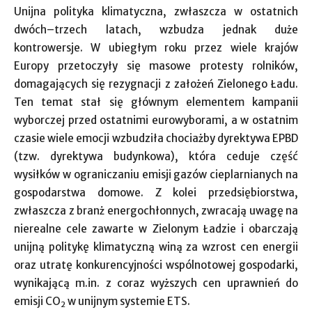
Unijna polityka klimatyczna, zwłaszcza w ostatnich
dwóch–trzech latach, wzbudza jednak duże
kontrowersje. W ubiegłym roku przez wiele krajów
Europy przetoczyły się masowe protesty rolników,
domagających się rezygnacji z założeń Zielonego Ładu.
Ten temat stał się głównym elementem kampanii
wyborczej przed ostatnimi eurowyborami, a w ostatnim
czasie wiele emocji wzbudziła chociażby dyrektywa EPBD
(tzw. dyrektywa budynkowa), która ceduje część
wysiłków w ograniczaniu emisji gazów cieplarnianych na
gospodarstwa domowe. Z kolei przedsiębiorstwa,
zwłaszcza z branż energochłonnych, zwracają uwagę na
nierealne cele zawarte w Zielonym Ładzie i obarczają
unijną politykę klimatyczną winą za wzrost cen energii
oraz utratę konkurencyjności wspólnotowej gospodarki,
wynikającą m.in. z coraz wyższych cen uprawnień do
emisji CO
w unijnym systemie ETS.
2