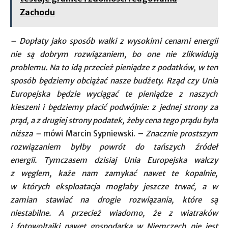
Zachodu
– Dopłaty jako sposób walki z wysokimi cenami energii
nie są dobrym rozwiązaniem, bo one nie zlikwidują
problemu. Na to idą przecież pieniądze z podatków, w ten
sposób będziemy obciążać nasze budżety. Rząd czy Unia
Europejska będzie wyciągać te pieniądze z naszych
kieszeni i będziemy płacić podwójnie: z jednej strony za
prąd, a z drugiej strony podatek, żeby cena tego prądu była
niższa –
mówi Marcin Sypniewski. –
Znacznie prostszym
rozwiązaniem byłby powrót do tańszych źródeł
energii. Tymczasem dzisiaj Unia Europejska walczy
z węglem, każe nam zamykać nawet te kopalnie,
w których eksploatacja mogłaby jeszcze trwać, a w
zamian stawiać na drogie rozwiązania, które są
niestabilne. A przecież wiadomo, że z wiatraków
i fotowoltaiki nawet gospodarka w Niemczech nie jest